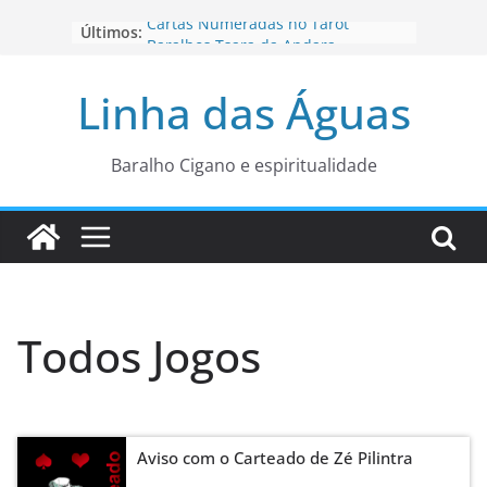
Pular
Cartas Numeradas no Tarot
Últimos:
para
Baralhos Tsara da Andara
Aviso do carteado do Zé Pilintra
o
Linha das Águas
para está fase
conteúdo
Os Naipes no Tarot
Cartas da Corte no Tarot
Baralho Cigano e espiritualidade
Todos Jogos
Aviso com o Carteado de Zé Pilintra