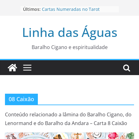
Pular
Últimos:
Cartas Numeradas no Tarot
para
Baralhos Tsara da Andara
o
Aviso do carteado do Zé Pilintra
Linha das Águas
para está fase
conteúdo
Os Naipes no Tarot
Cartas da Corte no Tarot
Baralho Cigano e espiritualidade
08 Caixão
Conteúdo relacionado a lâmina do Baralho Cigano, do
Lenormand e do Baralho da Andara – Carta 8 Caixão