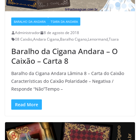
BARALHO DA ANDARA
TSARA DA ANDARA
Administrador
8 de agosto de 2018
08 Caixão
,
Andara Cigana
,
Baralho Cigano
,
Lenormand
,
Tsara
Baralho da Cigana Andara – O
Caixão – Carta 8
Baralho da Cigana Andara Lâmina 8 – Carta do Caixão
Características do Caixão Polaridade – Negativa /
Responde “Não”Tempo –
Read More