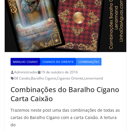
BARALHO CIGANO
CIGANOS DO ORIENTE
COMBINAÇÕES
Administrador
19 de outubro de 2016
08 Caixão
,
Baralho Cigano
,
Ciganos Oriente
,
Lenormand
Combinações do Baralho Cigano
Carta Caixão
Trazemos neste post uma das combinações de todas as
cartas do Baralho Cigano com a carta Caixão. A leitura
do