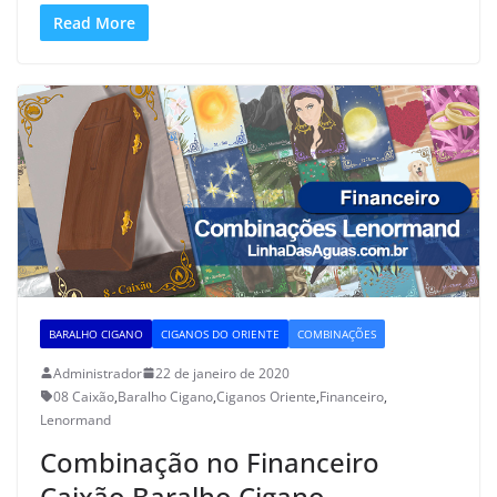
Read More
BARALHO CIGANO
CIGANOS DO ORIENTE
COMBINAÇÕES
Administrador
22 de janeiro de 2020
08 Caixão
,
Baralho Cigano
,
Ciganos Oriente
,
Financeiro
,
Lenormand
Combinação no Financeiro
Caixão Baralho Cigano