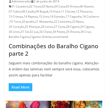
Administrador
2 de junho de 2014
01 Cavaleiro
,
02 Trevo
,
03 Navio
,
04 Casa
,
05 Árvore
,
06 Nuvem
,
07 Cobra
,
08 Caixão
,
09 Buquê
,
10 Foice
,
11 Chicote
,
12 Pássaros
,
13 Criança
,
14 Raposa
,
15 Urso
,
16 Estrelas
,
17 Cegonha
,
18 Cachorro
,
19 Torre
,
20 Jardim
,
21 Montanha
,
22 Caminhos
,
23 Ratos
,
24 Coração
,
25 Alianças
,
26 Livros
,
27 Carta
,
28 Cigano
,
29 Cigana
,
30 Lírios
,
31 Sol
,
32 Lua
,
33 Chave
,
34 Peixes
,
35 Âncora
,
36 Cruz
,
Baralho Cigano
,
Ciganos Oriente
,
Lenormand
Combinações do Baralho Cigano
parte 2
Seguem mais combinações do baralho cigano. Atenção–
A ordem das laminas nem sempre será essa, colocamos
assim apenas para facilitar
Read More