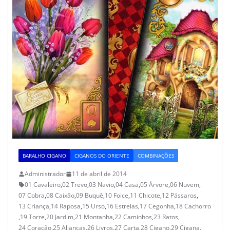
BARALHO CIGANO
CIGANOS DO ORIENTE
COMBINAÇÕES
Administrador
11 de abril de 2014
01 Cavaleiro
,
02 Trevo
,
03 Navio
,
04 Casa
,
05 Árvore
,
06 Nuvem
,
07 Cobra
,
08 Caixão
,
09 Buquê
,
10 Foice
,
11 Chicote
,
12 Pássaros
,
13 Criança
,
14 Raposa
,
15 Urso
,
16 Estrelas
,
17 Cegonha
,
18 Cachorro
,
19 Torre
,
20 Jardim
,
21 Montanha
,
22 Caminhos
,
23 Ratos
,
24 Coração
,
25 Alianças
,
26 Livros
,
27 Carta
,
28 Cigano
,
29 Cigana
,