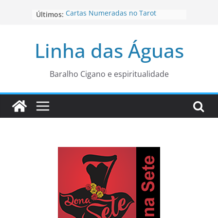
Pular
Cartas Numeradas no Tarot
Últimos:
para
Baralhos Tsara da Andara
o
Aviso do carteado do Zé Pilintra
Linha das Águas
para está fase
conteúdo
Os Naipes no Tarot
Cartas da Corte no Tarot
Baralho Cigano e espiritualidade