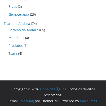
Ervas
(2)
Gemoterapia
(26)
Tsara da Andara
(74)
Baralho da Andara
(65)
Mandalas
(4)
Produtos
(1)
Tsara
(4)
Copyright © 2026
Linha das Águas
. Todos os direitos
reservados.
Tema:
ColorMag
por ThemeGrill. Powered by
WordPress
.