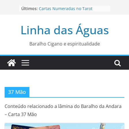
Pular
Últimos:
Cartas Numeradas no Tarot
para
Baralhos Tsara da Andara
o
Aviso do carteado do Zé Pilintra
Linha das Águas
para está fase
conteúdo
Os Naipes no Tarot
Cartas da Corte no Tarot
Baralho Cigano e espiritualidade
37 Mão
Conteúdo relacionado a lâmina do Baralho da Andara
– Carta 37 Mão