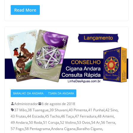
Read More
BARALHO DA ANDARA
TSARA DA ANDARA
Administrador
6 de agosto de 2018
37 Mão
,
38 Tuaregue
,
39 Shuvani
,
40 Pimenta
,
41 Punhal
,
42 Sino
,
43 Frutas
,
44 Escada
,
45 Tacho
,
46 Taça
,
47 Ferradura
,
48 Artemi
,
49 Andara
,
50 Roda
,
51 Coruja
,
52 Violino
,
53 Ovos
,
54 Ar
,
56 Terra
,
57 Fogo
,
58 Pentagrama
,
Andara Cigana
,
Baralho Cigano
,