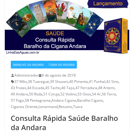
BARALHO DA ANDARA
TSARA DA ANDARA
Administrador
6 de agosto de 2018
37 Mão
,
38 Tuaregue
,
39 Shuvani
,
40 Pimenta
,
41 Punhal
,
42 Sino
,
43 Frutas
,
44 Escada
,
45 Tacho
,
46 Taça
,
47 Ferradura
,
48 Artemi
,
49 Andara
,
50 Roda
,
51 Coruja
,
52 Violino
,
53 Ovos
,
54 Ar
,
56 Terra
,
57 Fogo
,
58 Pentagrama
,
Andara Cigana
,
Baralho Cigano
,
Ciganos Oriente
,
Lenormand
,
Resumo
,
Tsara
Consulta Rápida Saúde Baralho
da Andara