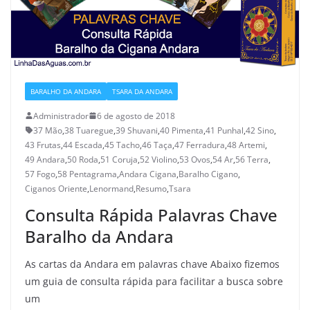
BARALHO DA ANDARA
TSARA DA ANDARA
Administrador
6 de agosto de 2018
37 Mão
,
38 Tuaregue
,
39 Shuvani
,
40 Pimenta
,
41 Punhal
,
42 Sino
,
43 Frutas
,
44 Escada
,
45 Tacho
,
46 Taça
,
47 Ferradura
,
48 Artemi
,
49 Andara
,
50 Roda
,
51 Coruja
,
52 Violino
,
53 Ovos
,
54 Ar
,
56 Terra
,
57 Fogo
,
58 Pentagrama
,
Andara Cigana
,
Baralho Cigano
,
Ciganos Oriente
,
Lenormand
,
Resumo
,
Tsara
Consulta Rápida Palavras Chave
Baralho da Andara
As cartas da Andara em palavras chave Abaixo fizemos
um guia de consulta rápida para facilitar a busca sobre
um