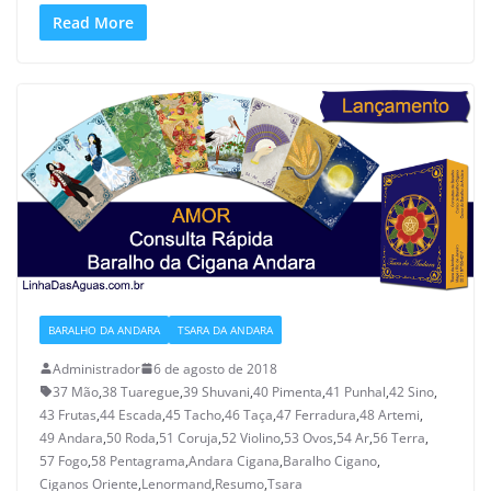
Read More
BARALHO DA ANDARA
TSARA DA ANDARA
Administrador
6 de agosto de 2018
37 Mão
,
38 Tuaregue
,
39 Shuvani
,
40 Pimenta
,
41 Punhal
,
42 Sino
,
43 Frutas
,
44 Escada
,
45 Tacho
,
46 Taça
,
47 Ferradura
,
48 Artemi
,
49 Andara
,
50 Roda
,
51 Coruja
,
52 Violino
,
53 Ovos
,
54 Ar
,
56 Terra
,
57 Fogo
,
58 Pentagrama
,
Andara Cigana
,
Baralho Cigano
,
Ciganos Oriente
,
Lenormand
,
Resumo
,
Tsara