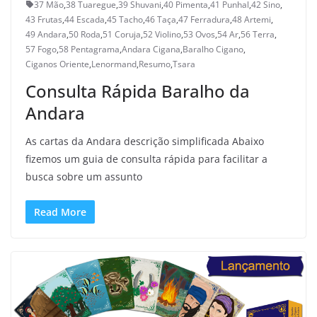
37 Mão
,
38 Tuaregue
,
39 Shuvani
,
40 Pimenta
,
41 Punhal
,
42 Sino
,
43 Frutas
,
44 Escada
,
45 Tacho
,
46 Taça
,
47 Ferradura
,
48 Artemi
,
49 Andara
,
50 Roda
,
51 Coruja
,
52 Violino
,
53 Ovos
,
54 Ar
,
56 Terra
,
57 Fogo
,
58 Pentagrama
,
Andara Cigana
,
Baralho Cigano
,
Ciganos Oriente
,
Lenormand
,
Resumo
,
Tsara
Consulta Rápida Baralho da
Andara
As cartas da Andara descrição simplificada Abaixo
fizemos um guia de consulta rápida para facilitar a
busca sobre um assunto
Read More