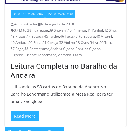
BARALHO DA ANDARA
TSARA DA ANDARA
Administrador
6 de agosto de 2018
37 Mão
,
38 Tuaregue
,
39 Shuvani
,
40 Pimenta
,
41 Punhal
,
42 Sino
,
43 Frutas
,
44 Escada
,
45 Tacho
,
46 Taça
,
47 Ferradura
,
48 Artemi
,
49 Andara
,
50 Roda
,
51 Coruja
,
52 Violino
,
53 Ovos
,
54 Ar
,
56 Terra
,
57 Fogo
,
58 Pentagrama
,
Andara Cigana
,
Baralho Cigano
,
Ciganos Oriente
,
Lenormand
,
Métodos
,
Tsara
Leitura Completa no Baralho da
Andara
Utilizando as 58 cartas do Baralho da Andara No
Baralho Lenormand utilizamos a Mesa Real para ter
uma visão global
Read More