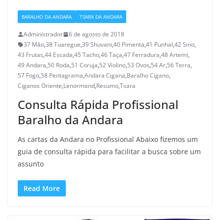
BARALHO DA ANDARA
TSARA DA ANDARA
Administrador
6 de agosto de 2018
37 Mão
,
38 Tuaregue
,
39 Shuvani
,
40 Pimenta
,
41 Punhal
,
42 Sino
,
43 Frutas
,
44 Escada
,
45 Tacho
,
46 Taça
,
47 Ferradura
,
48 Artemi
,
49 Andara
,
50 Roda
,
51 Coruja
,
52 Violino
,
53 Ovos
,
54 Ar
,
56 Terra
,
57 Fogo
,
58 Pentagrama
,
Andara Cigana
,
Baralho Cigano
,
Ciganos Oriente
,
Lenormand
,
Resumo
,
Tsara
Consulta Rápida Profissional
Baralho da Andara
As cartas da Andara no Profissional Abaixo fizemos um
guia de consulta rápida para facilitar a busca sobre um
assunto
Read More