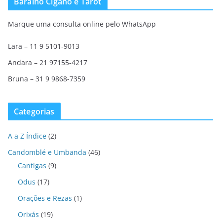
Baralho Cigano e Tarot
Marque uma consulta online pelo WhatsApp
Lara – 11 9 5101-9013
Andara – 21 97155-4217
Bruna – 31 9 9868-7359
Categorias
A a Z Índice
(2)
Candomblé e Umbanda
(46)
Cantigas
(9)
Odus
(17)
Orações e Rezas
(1)
Orixás
(19)