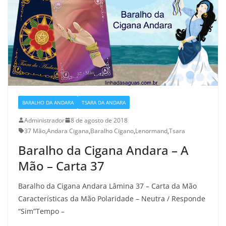
BARALHO DA ANDARA
TSARA DA ANDARA
Administrador
8 de agosto de 2018
37 Mão
,
Andara Cigana
,
Baralho Cigano
,
Lenormand
,
Tsara
Baralho da Cigana Andara – A
Mão – Carta 37
Baralho da Cigana Andara Lâmina 37 – Carta da Mão
Características da Mão Polaridade – Neutra / Responde
“Sim”Tempo –