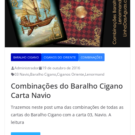
BARALHO CIGANO
CIGANOS DO ORIENTE
COMBINAÇÕES
Administrador
19 de outubro de 2016
03 Navio
,
Baralho Cigano
,
Ciganos Oriente
,
Lenormand
Combinações do Baralho Cigano
Carta Navio
Trazemos neste post uma das combinações de todas as
cartas do Baralho Cigano com a carta 03, Navio. A
leitura