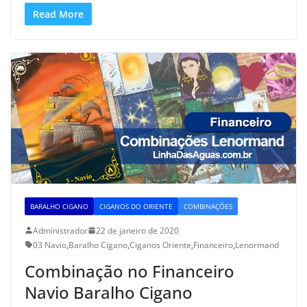
Read More
BARALHO CIGANO
CIGANOS DO ORIENTE
COMBINAÇÕES
Administrador
22 de janeiro de 2020
03 Navio
,
Baralho Cigano
,
Ciganos Oriente
,
Financeiro
,
Lenormand
Combinação no Financeiro
Navio Baralho Cigano