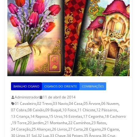
BARALHO CIGANO
CIGANOS DO ORIENTE
COMBINAÇÕES
Administrador
11 de abril de 2014
01 Cavaleiro
,
02 Trevo
,
03 Navio
,
04 Casa
,
05 Árvore
,
06 Nuvem
,
07 Cobra
,
08 Caixão
,
09 Buquê
,
10 Foice
,
11 Chicote
,
12 Pássaros
,
13 Criança
,
14 Raposa
,
15 Urso
,
16 Estrelas
,
17 Cegonha
,
18 Cachorro
,
19 Torre
,
20 Jardim
,
21 Montanha
,
22 Caminhos
,
23 Ratos
,
24 Coração
,
25 Alianças
,
26 Livros
,
27 Carta
,
28 Cigano
,
29 Cigana
,
30 Lírios
,
31 Sol
,
32 Lua
,
33 Chave
,
34 Peixes
,
35 Âncora
,
36 Cruz
,