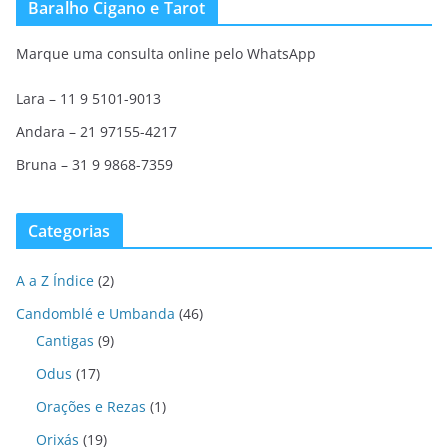
Baralho Cigano e Tarot
Marque uma consulta online pelo WhatsApp
Lara – 11 9 5101-9013
Andara – 21 97155-4217
Bruna – 31 9 9868-7359
Categorias
A a Z Índice
(2)
Candomblé e Umbanda
(46)
Cantigas
(9)
Odus
(17)
Orações e Rezas
(1)
Orixás
(19)