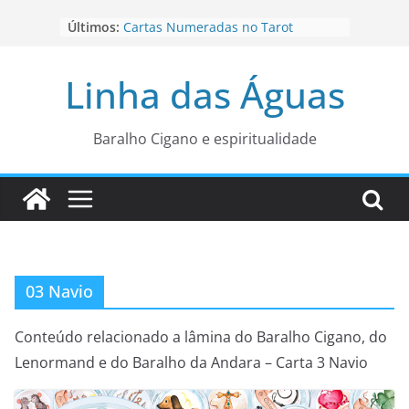
Pular
Últimos:
Cartas Numeradas no Tarot
para
Baralhos Tsara da Andara
o
Aviso do carteado do Zé Pilintra
Linha das Águas
para está fase
conteúdo
Os Naipes no Tarot
Cartas da Corte no Tarot
Baralho Cigano e espiritualidade
03 Navio
Conteúdo relacionado a lâmina do Baralho Cigano, do
Lenormand e do Baralho da Andara – Carta 3 Navio