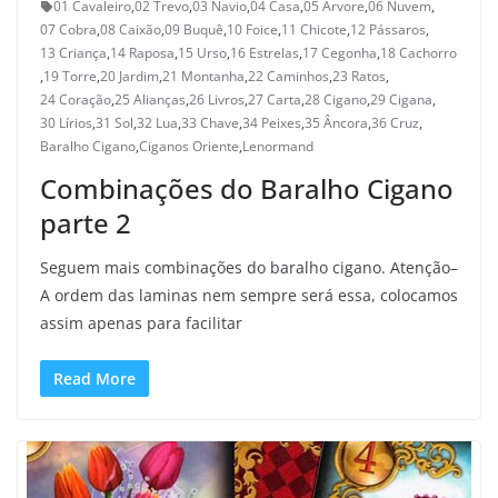
01 Cavaleiro
,
02 Trevo
,
03 Navio
,
04 Casa
,
05 Árvore
,
06 Nuvem
,
07 Cobra
,
08 Caixão
,
09 Buquê
,
10 Foice
,
11 Chicote
,
12 Pássaros
,
13 Criança
,
14 Raposa
,
15 Urso
,
16 Estrelas
,
17 Cegonha
,
18 Cachorro
,
19 Torre
,
20 Jardim
,
21 Montanha
,
22 Caminhos
,
23 Ratos
,
24 Coração
,
25 Alianças
,
26 Livros
,
27 Carta
,
28 Cigano
,
29 Cigana
,
30 Lírios
,
31 Sol
,
32 Lua
,
33 Chave
,
34 Peixes
,
35 Âncora
,
36 Cruz
,
Baralho Cigano
,
Ciganos Oriente
,
Lenormand
Combinações do Baralho Cigano
parte 2
Seguem mais combinações do baralho cigano. Atenção–
A ordem das laminas nem sempre será essa, colocamos
assim apenas para facilitar
Read More