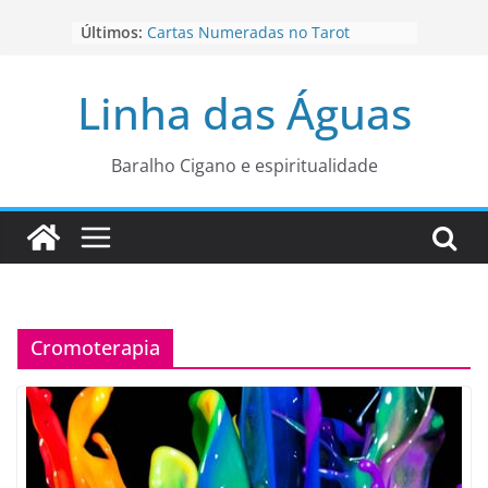
Pular
Últimos:
Cartas Numeradas no Tarot
para
Baralhos Tsara da Andara
o
Aviso do carteado do Zé Pilintra
Linha das Águas
para está fase
conteúdo
Os Naipes no Tarot
Cartas da Corte no Tarot
Baralho Cigano e espiritualidade
Cromoterapia