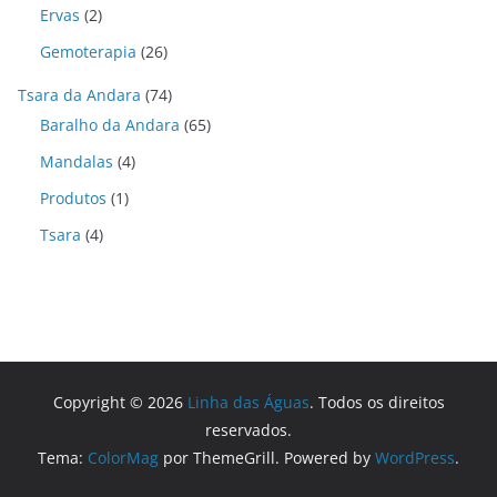
Ervas
(2)
Gemoterapia
(26)
Tsara da Andara
(74)
Baralho da Andara
(65)
Mandalas
(4)
Produtos
(1)
Tsara
(4)
Copyright © 2026
Linha das Águas
. Todos os direitos
reservados.
Tema:
ColorMag
por ThemeGrill. Powered by
WordPress
.