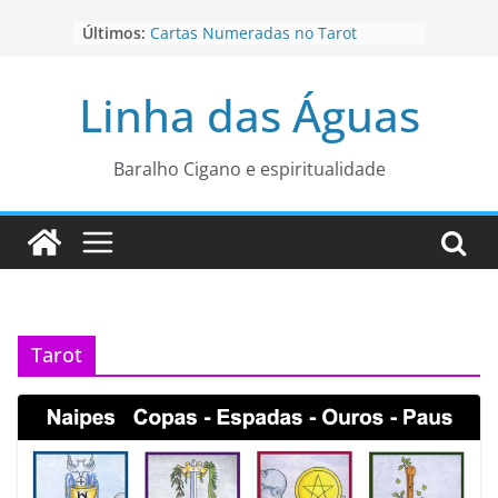
Pular
Últimos:
Cartas Numeradas no Tarot
para
Baralhos Tsara da Andara
o
Aviso do carteado do Zé Pilintra
Linha das Águas
para está fase
conteúdo
Os Naipes no Tarot
Cartas da Corte no Tarot
Baralho Cigano e espiritualidade
Tarot