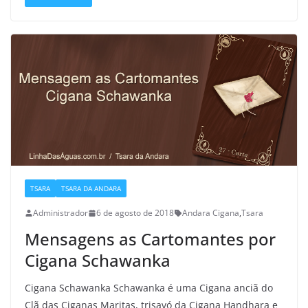
TSARA
TSARA DA ANDARA
Administrador
6 de agosto de 2018
Andara Cigana
,
Tsara
Mensagens as Cartomantes por
Cigana Schawanka
Cigana Schawanka Schawanka é uma Cigana anciã do
Clã das Ciganas Maritas, trisavó da Cigana Handhara e