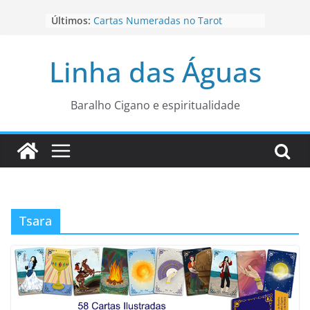
Pular
Últimos:
Cartas Numeradas no Tarot
para
Baralhos Tsara da Andara
o
Aviso do carteado do Zé Pilintra
Linha das Águas
para está fase
conteúdo
Os Naipes no Tarot
Cartas da Corte no Tarot
Baralho Cigano e espiritualidade
Tsara