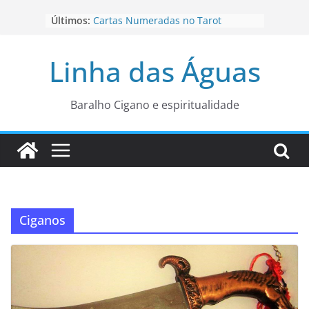
Pular
Últimos:
Cartas Numeradas no Tarot
para
Baralhos Tsara da Andara
o
Aviso do carteado do Zé Pilintra
Linha das Águas
para está fase
conteúdo
Os Naipes no Tarot
Cartas da Corte no Tarot
Baralho Cigano e espiritualidade
Ciganos