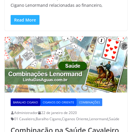
Cigano Lenormand relacionadas ao financeiro,
Read More
BARALHO CIGANO
CIGANOS DO ORIENTE
COMBINAÇÕES
Administrador
22 de janeiro de 2020
01 Cavaleiro
,
Baralho Cigano
,
Ciganos Oriente
,
Lenormand
,
Saúde
Combinação na Saúde Cavaleiro