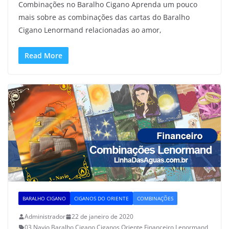
Combinações no Baralho Cigano Aprenda um pouco
mais sobre as combinações das cartas do Baralho
Cigano Lenormand relacionadas ao amor,
Read More
BARALHO CIGANO
CIGANOS DO ORIENTE
COMBINAÇÕES
Administrador
22 de janeiro de 2020
03 Navio
,
Baralho Cigano
,
Ciganos Oriente
,
Financeiro
,
Lenormand