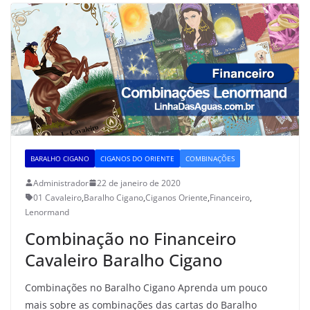
BARALHO CIGANO
CIGANOS DO ORIENTE
COMBINAÇÕES
Administrador
22 de janeiro de 2020
01 Cavaleiro
,
Baralho Cigano
,
Ciganos Oriente
,
Financeiro
,
Lenormand
Combinação no Financeiro
Cavaleiro Baralho Cigano
Combinações no Baralho Cigano Aprenda um pouco
mais sobre as combinações das cartas do Baralho