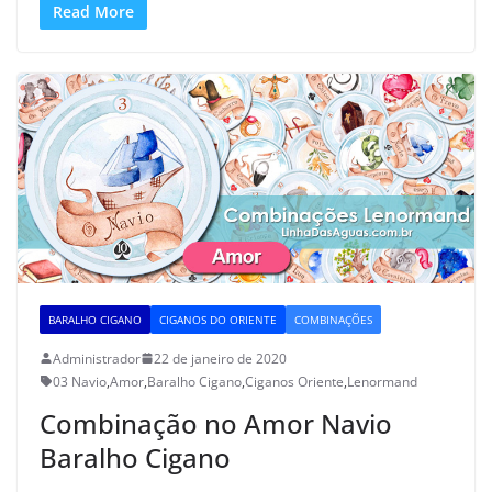
Read More
BARALHO CIGANO
CIGANOS DO ORIENTE
COMBINAÇÕES
Administrador
22 de janeiro de 2020
03 Navio
,
Amor
,
Baralho Cigano
,
Ciganos Oriente
,
Lenormand
Combinação no Amor Navio
Baralho Cigano