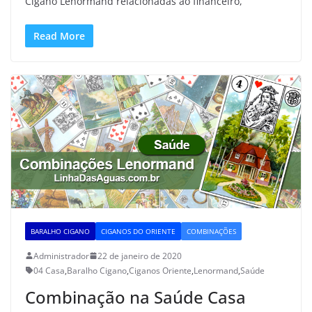
Cigano Lenormand relacionadas ao financeiro,
Read More
BARALHO CIGANO
CIGANOS DO ORIENTE
COMBINAÇÕES
Administrador
22 de janeiro de 2020
04 Casa
,
Baralho Cigano
,
Ciganos Oriente
,
Lenormand
,
Saúde
Combinação na Saúde Casa