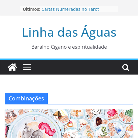
Pular
Últimos:
Cartas Numeradas no Tarot
para
Baralhos Tsara da Andara
o
Aviso do carteado do Zé Pilintra
Linha das Águas
para está fase
conteúdo
Os Naipes no Tarot
Cartas da Corte no Tarot
Baralho Cigano e espiritualidade
Combinações