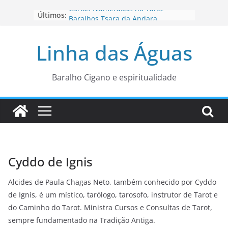
Pular
Cartas Numeradas no Tarot
Últimos:
para
Baralhos Tsara da Andara
Aviso do carteado do Zé Pilintra
o
para está fase
Linha das Águas
conteúdo
Os Naipes no Tarot
Cartas da Corte no Tarot
Baralho Cigano e espiritualidade
Cyddo de Ignis
Alcides de Paula Chagas Neto, também conhecido por Cyddo
de Ignis, é um místico, tarólogo, tarosofo, instrutor de Tarot e
do Caminho do Tarot. Ministra Cursos e Consultas de Tarot,
sempre fundamentado na Tradição Antiga.