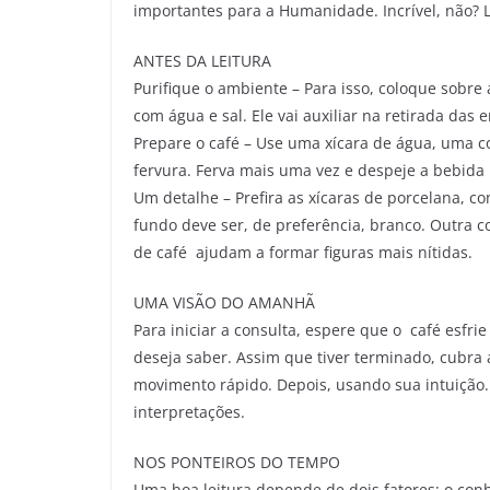
importantes para a Humanidade. Incrível, não? 
ANTES DA LEITURA
Purifique o ambiente – Para isso, coloque sobre
com água e sal. Ele vai auxiliar na retirada da
Prepare o café – Use uma xícara de água, uma co
fervura. Ferva mais uma vez e despeje a bebida 
Um detalhe – Prefira as xícaras de porcelana, com
fundo deve ser, de preferência, branco. Outra c
de café ajudam a formar figuras mais nítidas.
UMA VISÃO DO AMANHÃ
Para iniciar a consulta, espere que o café esf
deseja saber. Assim que tiver terminado, cubra
movimento rápido. Depois, usando sua intuição. 
interpretações.
NOS PONTEIROS DO TEMPO
Uma boa leitura depende de dois fatores: o conh