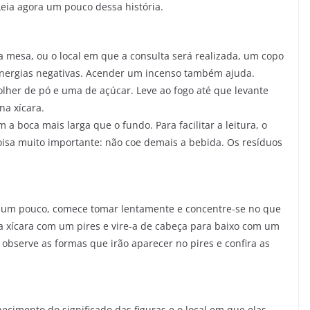
Leia agora um pouco dessa história.
 a mesa, ou o local em que a consulta será realizada, um copo
s energias negativas. Acender um incenso também ajuda.
lher de pó e uma de açúcar. Leve ao fogo até que levante
na xícara.
 a boca mais larga que o fundo. Para facilitar a leitura, o
oisa muito importante: não coe demais a bebida. Os resíduos
rie um pouco, comece tomar lentamente e concentre-se no que
 a xícara com um pires e vire-a de cabeça para baixo com um
observe as formas que irão aparecer no pires e confira as
ecimento do significado das figuras e o local em que elas