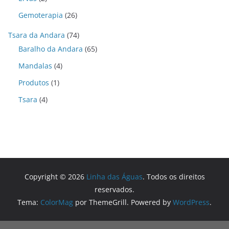
Gemoterapia
(26)
Tsara da Andara
(74)
Baralho da Andara
(65)
Mandalas
(4)
Produtos
(1)
Tsara
(4)
Copyright © 2026
Linha das Águas
. Todos os direitos
reservados.
Tema:
ColorMag
por ThemeGrill. Powered by
WordPress
.