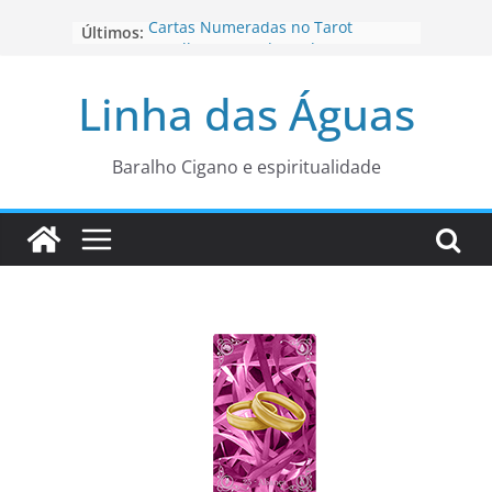
Pular
Cartas Numeradas no Tarot
Últimos:
para
Baralhos Tsara da Andara
o
Aviso do carteado do Zé Pilintra
Linha das Águas
para está fase
conteúdo
Os Naipes no Tarot
Cartas da Corte no Tarot
Baralho Cigano e espiritualidade