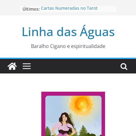
Pular
Cartas Numeradas no Tarot
Últimos:
para
Baralhos Tsara da Andara
o
Aviso do carteado do Zé Pilintra
Linha das Águas
para está fase
conteúdo
Os Naipes no Tarot
Cartas da Corte no Tarot
Baralho Cigano e espiritualidade