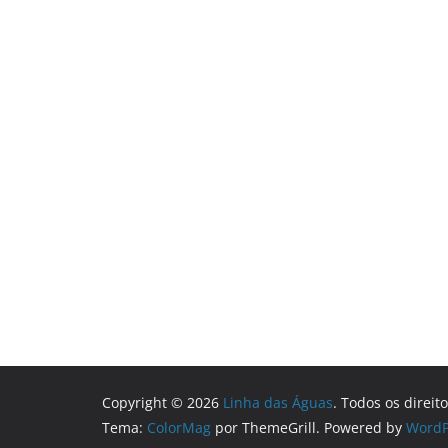
Copyright © 2026
Linha das Águas
. Todos os direit
Tema:
ColorMag
por ThemeGrill. Powered by
WordP