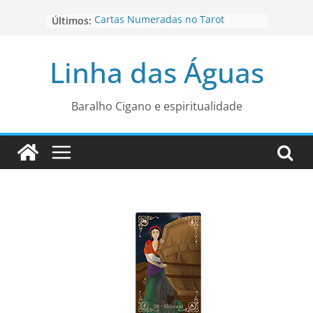
Pular
Cartas Numeradas no Tarot
Últimos:
para
Baralhos Tsara da Andara
o
Aviso do carteado do Zé Pilintra
Linha das Águas
para está fase
conteúdo
Os Naipes no Tarot
Cartas da Corte no Tarot
Baralho Cigano e espiritualidade