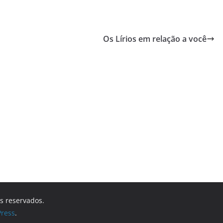
Os Lírios em relação a você
os reservados.
ress
.