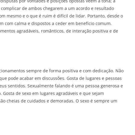
disputas por vontades e posições opostas veem a tona; a
ai complicar de ambos chegarem a um acordo e resultado
m mesmo e o que é ruim é difícil de lidar. Portanto, desde o
m com calma e dispostos a ceder em benefício comum.
entos agradáveis, românticos, de interação positiva e de
acionamentos sempre de forma positiva e com dedicação. Não
 que pode acabar em discussões. Gosta de lugares e pessoas
seus sentidos. Sexualmente falando é uma pessoa generosa e
. Gosta de sexo em lugares agradáveis e que sejam
são cheias de cuidados e demoradas. O sexo é sempre um