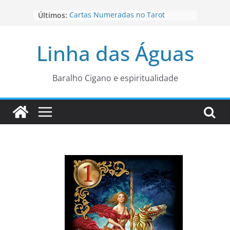
Pular
Últimos:
Cartas Numeradas no Tarot
para
Baralhos Tsara da Andara
o
Aviso do carteado do Zé Pilintra
Linha das Águas
para está fase
conteúdo
Os Naipes no Tarot
Cartas da Corte no Tarot
Baralho Cigano e espiritualidade