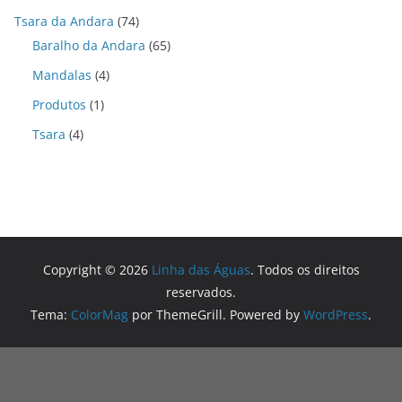
Tsara da Andara
(74)
Baralho da Andara
(65)
Mandalas
(4)
Produtos
(1)
Tsara
(4)
Copyright © 2026
Linha das Águas
. Todos os direitos
reservados.
Tema:
ColorMag
por ThemeGrill. Powered by
WordPress
.