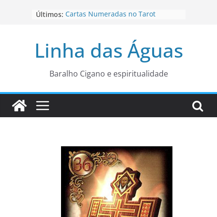
Pular
Últimos:
Cartas Numeradas no Tarot
para
Baralhos Tsara da Andara
o
Aviso do carteado do Zé Pilintra
Linha das Águas
para está fase
conteúdo
Os Naipes no Tarot
Cartas da Corte no Tarot
Baralho Cigano e espiritualidade