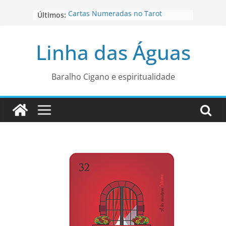
Pular
Cartas Numeradas no Tarot
Últimos:
para
Baralhos Tsara da Andara
o
Aviso do carteado do Zé Pilintra
Linha das Águas
para está fase
conteúdo
Os Naipes no Tarot
Cartas da Corte no Tarot
Baralho Cigano e espiritualidade