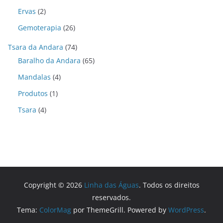
Ervas
(2)
Gemoterapia
(26)
Tsara da Andara
(74)
Baralho da Andara
(65)
Mandalas
(4)
Produtos
(1)
Tsara
(4)
Copyright © 2026
Linha das Águas
. Todos os direitos
reservados.
Tema:
ColorMag
por ThemeGrill. Powered by
WordPress
.