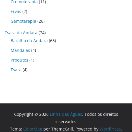
Cromoterapia
(11)
Ervas
(2)
Gemoterapia
(26)
Tsara da Andara
(74)
Baralho da Andara
(65)
Mandalas
(4)
Produtos
(1)
Tsara
(4)
Copyright © 2026
Linha das Águas
. Todos os direitos
reservados.
Tema:
ColorMag
por ThemeGrill. Powered by
WordPress
.