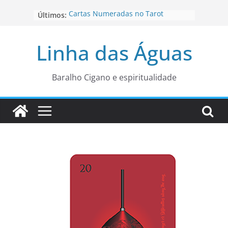
Pular
Cartas Numeradas no Tarot
Últimos:
para
Baralhos Tsara da Andara
o
Aviso do carteado do Zé Pilintra
Linha das Águas
para está fase
conteúdo
Os Naipes no Tarot
Cartas da Corte no Tarot
Baralho Cigano e espiritualidade