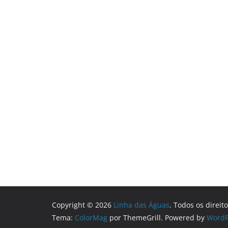
Copyright © 2026
Linha das Águas
. Todos os direit
Tema:
ColorMag
por ThemeGrill. Powered by
WordP