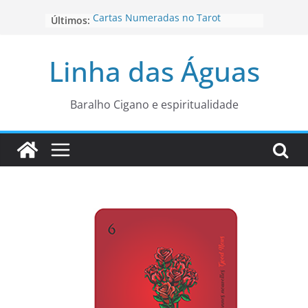
Pular
Cartas Numeradas no Tarot
Últimos:
para
Baralhos Tsara da Andara
o
Aviso do carteado do Zé Pilintra
Linha das Águas
para está fase
conteúdo
Os Naipes no Tarot
Cartas da Corte no Tarot
Baralho Cigano e espiritualidade