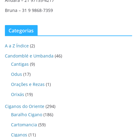
Andara – 21 97155-4217
Bruna – 31 9 9868-7359
Categorias
A a Z Índice
(2)
Candomblé e Umbanda
(46)
Cantigas
(9)
Odus
(17)
Orações e Rezas
(1)
Orixás
(19)
Ciganos do Oriente
(294)
Baralho Cigano
(186)
Cartomancia
(59)
Ciganos
(11)