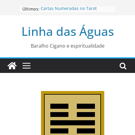
Pular
Cartas Numeradas no Tarot
Últimos:
para
Baralhos Tsara da Andara
o
Aviso do carteado do Zé Pilintra
Linha das Águas
para está fase
conteúdo
Os Naipes no Tarot
Cartas da Corte no Tarot
Baralho Cigano e espiritualidade