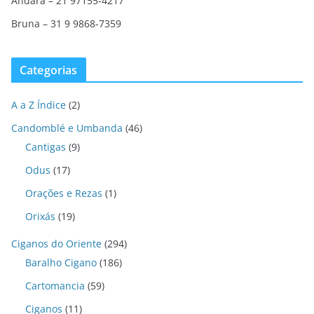
Andara – 21 97155-4217
Bruna – 31 9 9868-7359
Categorias
A a Z Índice
(2)
Candomblé e Umbanda
(46)
Cantigas
(9)
Odus
(17)
Orações e Rezas
(1)
Orixás
(19)
Ciganos do Oriente
(294)
Baralho Cigano
(186)
Cartomancia
(59)
Ciganos
(11)