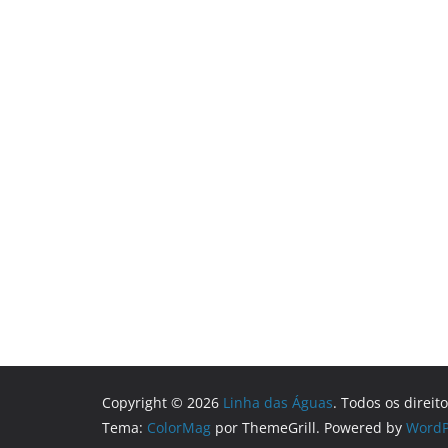
Copyright © 2026
Linha das Águas
. Todos os direit
Tema:
ColorMag
por ThemeGrill. Powered by
WordP