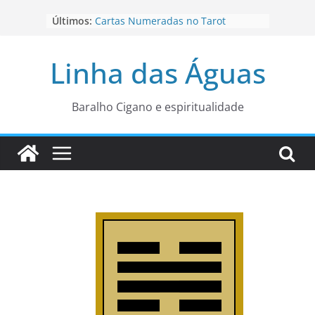
Pular
Últimos:
Cartas Numeradas no Tarot
para
Baralhos Tsara da Andara
o
Aviso do carteado do Zé Pilintra
Linha das Águas
para está fase
conteúdo
Os Naipes no Tarot
Cartas da Corte no Tarot
Baralho Cigano e espiritualidade