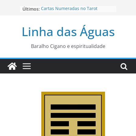
Pular
Cartas Numeradas no Tarot
Últimos:
para
Baralhos Tsara da Andara
o
Aviso do carteado do Zé Pilintra
Linha das Águas
para está fase
conteúdo
Os Naipes no Tarot
Cartas da Corte no Tarot
Baralho Cigano e espiritualidade