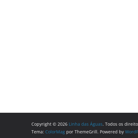
Copyright © 2026
Linha das Águas
. Todos os direit
Tema:
ColorMag
por ThemeGrill. Powered by
WordP