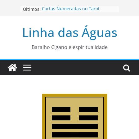
Pular
Cartas Numeradas no Tarot
Últimos:
para
Baralhos Tsara da Andara
o
Aviso do carteado do Zé Pilintra
Linha das Águas
para está fase
conteúdo
Os Naipes no Tarot
Cartas da Corte no Tarot
Baralho Cigano e espiritualidade