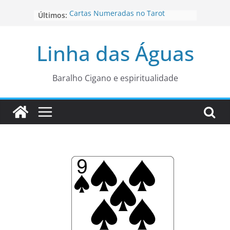
Pular
Cartas Numeradas no Tarot
Últimos:
para
Baralhos Tsara da Andara
o
Aviso do carteado do Zé Pilintra
Linha das Águas
para está fase
conteúdo
Os Naipes no Tarot
Cartas da Corte no Tarot
Baralho Cigano e espiritualidade