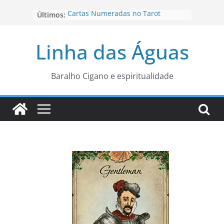
Pular
Últimos:
Cartas Numeradas no Tarot
para
Baralhos Tsara da Andara
o
Aviso do carteado do Zé Pilintra
Linha das Águas
para está fase
conteúdo
Os Naipes no Tarot
Cartas da Corte no Tarot
Baralho Cigano e espiritualidade