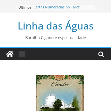
Pular
Últimos:
Cartas Numeradas no Tarot
para
Baralhos Tsara da Andara
o
Aviso do carteado do Zé Pilintra
Linha das Águas
para está fase
conteúdo
Os Naipes no Tarot
Cartas da Corte no Tarot
Baralho Cigano e espiritualidade