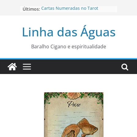
Pular
Últimos:
Cartas Numeradas no Tarot
para
Baralhos Tsara da Andara
o
Aviso do carteado do Zé Pilintra
Linha das Águas
para está fase
conteúdo
Os Naipes no Tarot
Cartas da Corte no Tarot
Baralho Cigano e espiritualidade