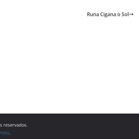
Runa Cigana o Sol
os reservados.
ress
.