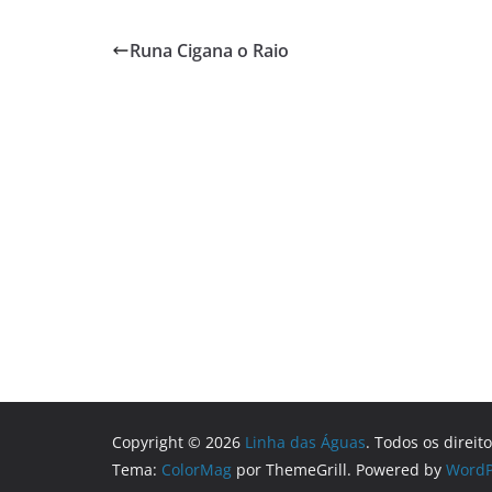
Runa Cigana o Raio
Copyright © 2026
Linha das Águas
. Todos os direit
Tema:
ColorMag
por ThemeGrill. Powered by
WordP