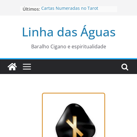
Pular
Cartas Numeradas no Tarot
Últimos:
para
Baralhos Tsara da Andara
o
Aviso do carteado do Zé Pilintra
Linha das Águas
para está fase
conteúdo
Os Naipes no Tarot
Cartas da Corte no Tarot
Baralho Cigano e espiritualidade