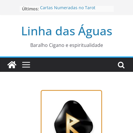
Pular
Cartas Numeradas no Tarot
Últimos:
para
Baralhos Tsara da Andara
o
Aviso do carteado do Zé Pilintra
Linha das Águas
para está fase
conteúdo
Os Naipes no Tarot
Cartas da Corte no Tarot
Baralho Cigano e espiritualidade