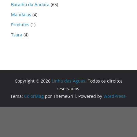
Baralho da Andara
(65)
Mandalas
(4)
Produtos
(1)
Tsara
(4)
Copyright © 2026
Linha das Águas
. Todos os direitos
reservados.
Tema:
ColorMag
por ThemeGrill. Powered by
WordPress
.