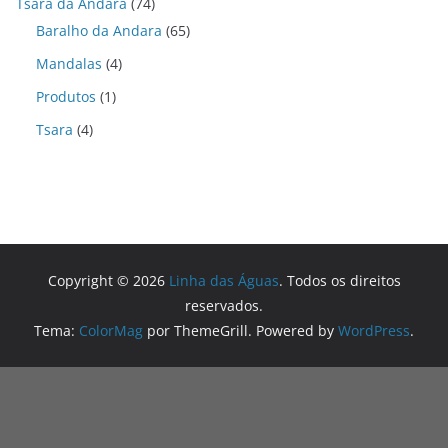
Tsara da Andara
(74)
Baralho da Andara
(65)
Mandalas
(4)
Produtos
(1)
Tsara
(4)
Copyright © 2026
Linha das Águas
. Todos os direitos
reservados.
Tema:
ColorMag
por ThemeGrill. Powered by
WordPress
.