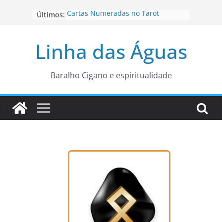
Pular
Cartas Numeradas no Tarot
Últimos:
para
Baralhos Tsara da Andara
o
Aviso do carteado do Zé Pilintra
Linha das Águas
para está fase
conteúdo
Os Naipes no Tarot
Cartas da Corte no Tarot
Baralho Cigano e espiritualidade