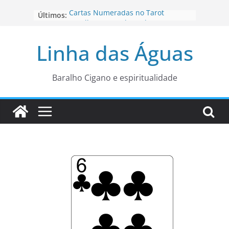
Pular
Cartas Numeradas no Tarot
Últimos:
para
Baralhos Tsara da Andara
o
Aviso do carteado do Zé Pilintra
Linha das Águas
para está fase
conteúdo
Os Naipes no Tarot
Cartas da Corte no Tarot
Baralho Cigano e espiritualidade