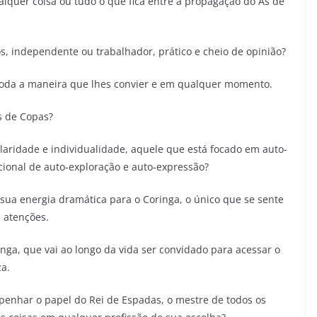
alquer coisa ou tudo o que fica entre a propagação do Ás de
os, independente ou trabalhador, prático e cheio de opinião?
toda a maneira que lhes convier e em qualquer momento.
s de Copas?
laridade e individualidade, aquele que está focado em auto-
onal de auto-exploração e auto-expressão?
ua energia dramática para o Coringa, o único que se sente
s atenções.
inga, que vai ao longo da vida ser convidado para acessar o
za.
penhar o papel do Rei de Espadas, o mestre de todos os