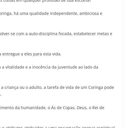
s coisas em qualquer profissão de sua escolha?
oringa, há uma qualidade independente, ambiciosa e
lver-se com a auto-disciplina focada, estabelecer metas e
 entregue a eles para esta vida.
m a vitalidade e a inocência da juventude ao lado da
 criança ou o adulto, a tarefa de vida de um Coringa pode
.
imento da humanidade, o Ás de Copas, Deus, o Rei de
 e atributos atribuídos a uma encarnação apenas espíritual