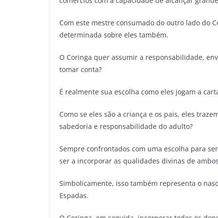
comércios com a capacidade de alcançar grande
Com este mestre consumado do outro lado do C
determinada sobre eles também.
O Coringa quer assumir a responsabilidade, envo
tomar conta?
É realmente sua escolha como eles jogam a carta
Como se eles são a criança e os pais, eles traze
sabedoria e responsabilidade do adulto?
Sempre confrontados com uma escolha para ser a
ser a incorporar as qualidades divinas de ambos
Simbolicamente, isso também representa o nasc
Espadas.
O Coringa, em seguida, incorporar todos os dons