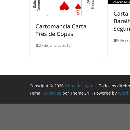
Carta
Baral
Cartomancia Carta
Segu
Três de Copas
6 de se
24 de julho de 2016
Copyright © 2026
Linha das Águas
. Todos os direit
Tema:
ColorMag
por ThemeGrill. Powered by
WordP