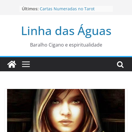
Pular
Últimos:
Cartas Numeradas no Tarot
para
Baralhos Tsara da Andara
o
Aviso do carteado do Zé Pilintra
Linha das Águas
para está fase
conteúdo
Os Naipes no Tarot
Cartas da Corte no Tarot
Baralho Cigano e espiritualidade