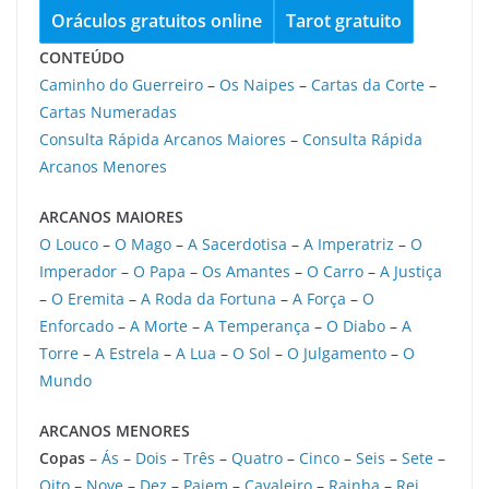
Oráculos gratuitos online
Tarot gratuito
CONTEÚDO
Caminho do Guerreiro
–
Os Naipes
–
Cartas da Corte
–
Cartas Numeradas
Consulta Rápida Arcanos Maiores
–
Consulta Rápida
Arcanos Menores
ARCANOS MAIORES
O Louco
–
O Mago
–
A Sacerdotisa
–
A Imperatriz
–
O
Imperador
–
O Papa
–
Os Amantes
–
O Carro
–
A Justiça
–
O Eremita
–
A Roda da Fortuna
–
A Força
–
O
Enforcado
–
A Morte
–
A Temperança
–
O Diabo
–
A
Torre
–
A Estrela
–
A Lua
–
O Sol
–
O Julgamento
–
O
Mundo
ARCANOS MENORES
Copas
–
Ás
–
Dois
–
Três
–
Quatro
–
Cinco
–
Seis
–
Sete
–
Oito
–
Nove
–
Dez
–
Pajem
–
Cavaleiro
–
Rainha
–
Rei