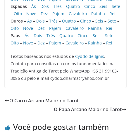
Espadas
–
Ás
–
Dois
–
Três
–
Quatro
–
Cinco
–
Seis
–
Sete
–
Oito
–
Nove
–
Dez
–
Pajem
–
Cavaleiro
–
Rainha
–
Rei
Ouros
–
Ás
–
Dois
–
Três
–
Quatro
–
Cinco
–
Seis
–
Sete
–
Oito
–
Nove
–
Dez
–
Pajem
–
Cavaleiro
–
Rainha
–
Rei
Paus
–
Ás
–
Dois
–
Três
–
Quatro
–
Cinco
–
Seis
–
Sete
–
Oito
–
Nove
–
Dez
–
Pajem
–
Cavaleiro
–
Rainha
–
Rei
Textos baseados nos estudos de
Cyddo de Ignis
.
Contato para consultas ou cursos fundamentados na
Tradição Antiga de Tarot pelo WhatsApp +55 31 99103-
3086 ou pelo e-mail cyddo.dharma@yahoo.com.br
O Carro Arcano Maior no Tarot
O Papa Arcano Maior no Tarot
Você pode gostar também