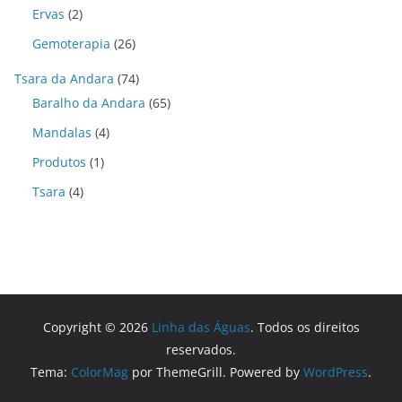
Ervas
(2)
Gemoterapia
(26)
Tsara da Andara
(74)
Baralho da Andara
(65)
Mandalas
(4)
Produtos
(1)
Tsara
(4)
Copyright © 2026
Linha das Águas
. Todos os direitos
reservados.
Tema:
ColorMag
por ThemeGrill. Powered by
WordPress
.