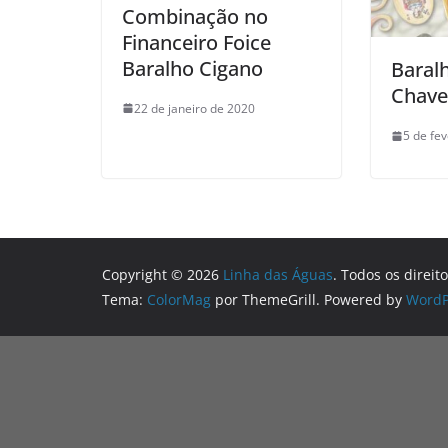
Combinação no
Financeiro Foice
Baralho Cigano
Baral
Chave
22 de janeiro de 2020
5 de fe
Copyright © 2026
Linha das Águas
. Todos os direit
Tema:
ColorMag
por ThemeGrill. Powered by
WordP