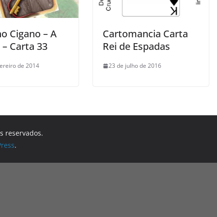
ho Cigano – A
Cartomancia Carta
 – Carta 33
Rei de Espadas
vereiro de 2014
23 de julho de 2016
os reservados.
ress
.