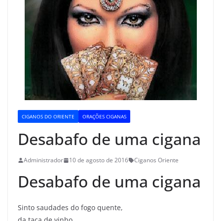
CIGANOS DO ORIENTE
ORAÇÕES CIGANAS
Desabafo de uma cigana
Administrador
10 de agosto de 2016
Ciganos Oriente
Desabafo de uma cigana
Sinto saudades do fogo quente,
da taça de vinho,