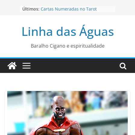
Pular
Últimos:
Cartas Numeradas no Tarot
para
Baralhos Tsara da Andara
o
Aviso do carteado do Zé Pilintra
Linha das Águas
para está fase
conteúdo
Os Naipes no Tarot
Cartas da Corte no Tarot
Baralho Cigano e espiritualidade