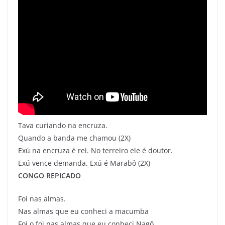
Tava curiando na encruza.
Quando a banda me chamou (2X)
Exú na encruza é rei. No terreiro ele é doutor.
Exú vence demanda. Exú é Marabô (2X)
CONGO REPICADO
Foi nas almas.
Nas almas que eu conheci a macumba
Foi o foi nas almas que eu conheci Nagô