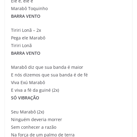
Ele é, ele é
Marabô Toquinho
BARRA VENTO
Tiriri Lonã – 2x
Pega ele Marabô
Tiriri Lonã
BARRA VENTO
Marabô diz que sua banda é maior
E nós dizemos que sua banda é de fé
Viva Exú Marabô
E viva a fé da guiné (2x)
SÓ VIBRAÇÃO
Seu Marabô (2x)
Ninguém deveria morrer
Sem conhecer a razão
Na força de um palmo de terra