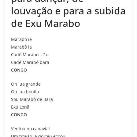
louvação e para a subida
de Exu Marabo
Marabô iê
Marabô ia
Cadê Marabô – 2x
Cadê Marabô bara
CONGO
Oh lua grande
Oh lua bonita
Sou Marabô de Bará
Exú Lonã
CONGO
Ventou no canavial
Um trovão lá do céu ecoou