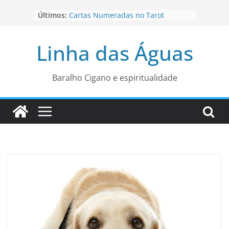
Pular
Últimos:
Cartas Numeradas no Tarot
para
Baralhos Tsara da Andara
o
Aviso do carteado do Zé Pilintra
Linha das Águas
para está fase
conteúdo
Os Naipes no Tarot
Cartas da Corte no Tarot
Baralho Cigano e espiritualidade