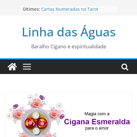
Pular
Últimos:
Cartas Numeradas no Tarot
para
Baralhos Tsara da Andara
o
Aviso do carteado do Zé Pilintra
Linha das Águas
para está fase
conteúdo
Os Naipes no Tarot
Cartas da Corte no Tarot
Baralho Cigano e espiritualidade