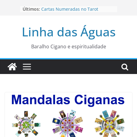
Pular
Últimos:
Cartas Numeradas no Tarot
para
Baralhos Tsara da Andara
o
Aviso do carteado do Zé Pilintra
Linha das Águas
para está fase
conteúdo
Os Naipes no Tarot
Cartas da Corte no Tarot
Baralho Cigano e espiritualidade