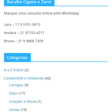
Baralho Cigano e Tarot
Marque uma consulta online pelo WhatsApp
Lara – 11 9 5101-9013
Andara – 21 97155-4217
Bruna – 31 9 9868-7359
Categorias
A a Z Índice
(2)
Candomblé e Umbanda
(46)
Cantigas
(9)
Odus
(17)
Orações e Rezas
(1)
Orixás
(19)