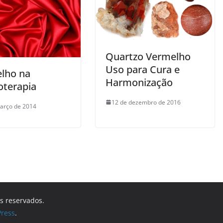
Quartzo Vermelho
Uso para Cura e
lho na
Harmonização
terapia
12 de dezembro de 2016
arço de 2014
os reservados.
ress
.