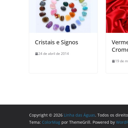
Cristais e Signos
Verme
Cromo
24 de abril de 2014
19 de m
Copyright © 2026
Linha das Águas
. Todos os direit
Tema:
ColorMag
por ThemeGrill. Powered by
WordP