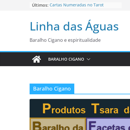
Pular
Últimos:
Cartas Numeradas no Tarot
Baralhos Tsara da Andara
para
Aviso do carteado do Zé Pilintra
o
Linha das Águas
para está fase
conteúdo
Os Naipes no Tarot
Cartas da Corte no Tarot
Baralho Cigano e espiritualidade
BARALHO CIGANO
Baralho Cigano