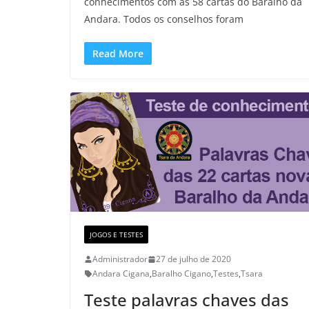
conhecimentos com as 58 cartas do Baralho da
Andara. Todos os conselhos foram
Read More
JOGOS E TESTES
Administrador
27 de julho de 2020
Andara Cigana
,
Baralho Cigano
,
Testes
,
Tsara
Teste palavras chaves das