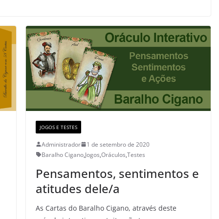
JOGOS E TESTES
Administrador
1 de setembro de 2020
Baralho Cigano
,
Jogos
,
Oráculos
,
Testes
Pensamentos, sentimentos e
atitudes dele/a
As Cartas do Baralho Cigano, através deste