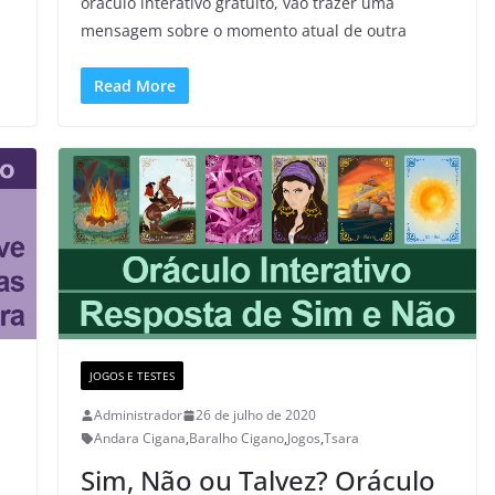
oráculo interativo gratuito, vão trazer uma
mensagem sobre o momento atual de outra
Read More
JOGOS E TESTES
Administrador
26 de julho de 2020
Andara Cigana
,
Baralho Cigano
,
Jogos
,
Tsara
Sim, Não ou Talvez? Oráculo