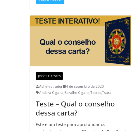
JOGOS E TESTES
Administrador
4 de setembro de 2020
Andara Cigana
,
Baralho Cigano
,
Testes
,
Tsara
Teste – Qual o conselho
dessa carta?
Este é um teste para aprofundar os