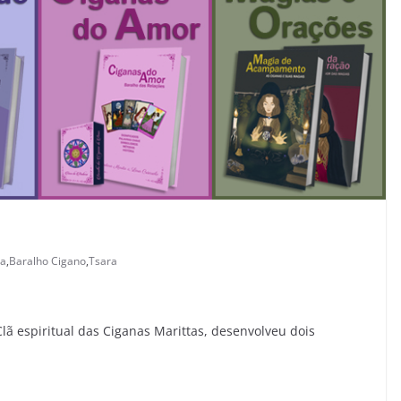
na
,
Baralho Cigano
,
Tsara
lã espiritual das Ciganas Marittas, desenvolveu dois