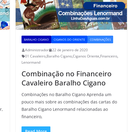
BARALHO CIGANO
CIGANOS DO ORIENTE
COMBINAÇÕES
Administrador
22 de janeiro de 2020
01 Cavaleiro
,
Baralho Cigano
,
Ciganos Oriente
,
Financeiro
,
Lenormand
Combinação no Financeiro
Cavaleiro Baralho Cigano
Combinações no Baralho Cigano Aprenda um
pouco mais sobre as combinações das cartas do
r,
Baralho Cigano Lenormand relacionadas ao
financeiro,
Read More