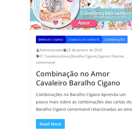
BARALHO CIGANO
CIGANOS DO ORIENTE
COMBINAÇÕES
Administrador
22 de janeiro de 2020
01 Cavaleiro
,
Amor
,
Baralho Cigano
,
Ciganos Oriente
,
Lenormand
Combinação no Amor
Cavaleiro Baralho Cigano
Combinações no Baralho Cigano Aprenda um
pouco mais sobre as combinações das cartas do
Baralho Cigano Lenormand relacionadas ao amo
Read More